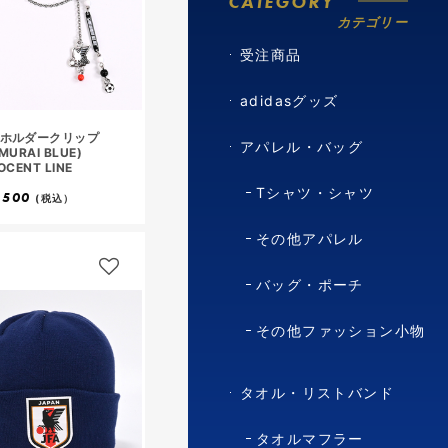
CATEGORY
カテゴリー
受注商品
adidasグッズ
ホルダークリップ
アパレル・バッグ
MURAI BLUE)
OCENT LINE
Tシャツ・シャツ
,500
(税込）
その他アパレル
バッグ・ポーチ
その他ファッション小物
タオル・リストバンド
タオルマフラー