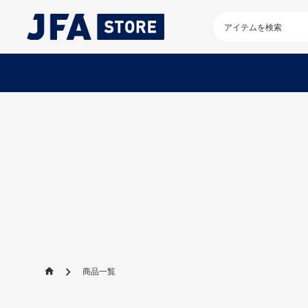
検
索
キ
ー
ワ
ー
ド
を
入
力
し
て
く
だ
さ
い
商品一覧