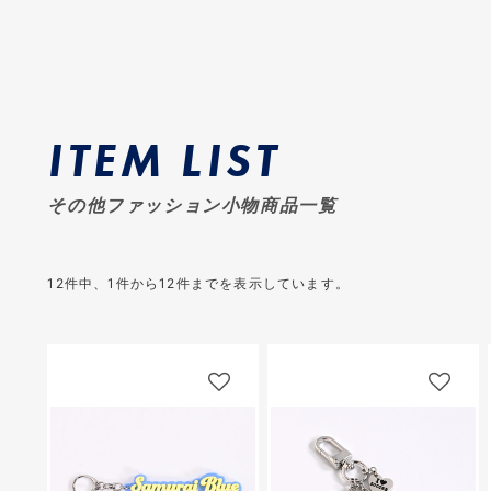
ITEM LIST
その他ファッション小物商品一覧
12
件中、
1
件から
12
件までを表示しています。