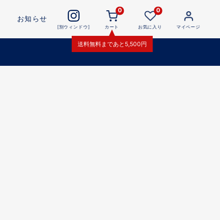
0
0
お知らせ
[別ウィンドウ]
カート
お気に入り
マイページ
送料無料
まであと
5,500
円