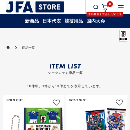
0
送料無料
まであと
5,500
円
新商品
日本代表
競技用品
国内大会
商品一覧
ITEM LIST
シークレット商品一覧
10
件中、
1
件から
10
件までを表示しています。
SOLD OUT
SOLD OUT