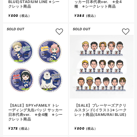
BLUE)STADIUM LINE ※シー
ッカー日本代表ver. ※全4
クレット商品
種 ※シークレット商品
¥
500
¥
385
(税込）
(税込）
SOLD OUT
SOLD OUT
【SALE】SPY×FAMILY トレ
【SALE】プレーヤーズアクリ
ーディング丸缶バッジ サッカー
ルスタンド(イラスト)※シーク
日本代表ver. ※全4種 ※シー
レット商品(SAMURAI BLUE)
クレット商品
¥
275
¥
500
(税込）
(税込）