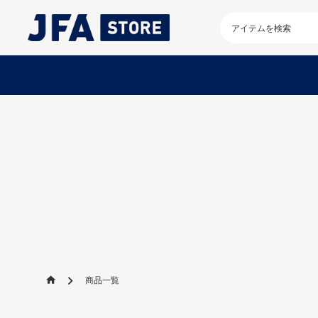
検
索
キ
ー
ワ
ー
ド
を
入
力
し
て
く
だ
さ
い
商品一覧