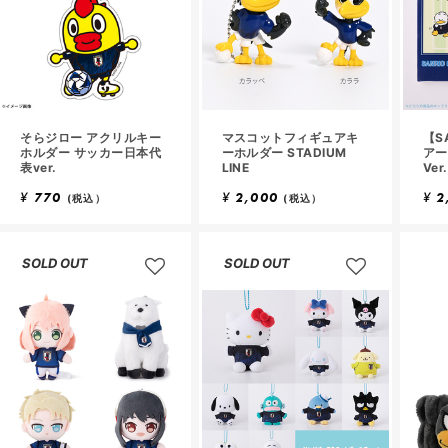
そらジロー アクリルキー
マスコットフィギュアキ
【S
ホルダー サッカー日本代
ーホルダー STADIUM
アー
表ver.
LINE
Ver.
¥
770
¥
2,000
¥
2
(税込）
(税込）
SOLD OUT
SOLD OUT