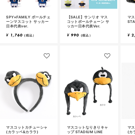
SPY×FAMILY ボールチェ
【SALE】サンリオ マス
マス
ーンマスコット サッカー
コットボールチェーン サ
STA
日本代表ver.
ッカー日本代表Ver.
¥
1,760
¥
990
¥
2
(税込）
(税込）
マスコットカチューシャ
マスコットなりきりキャ
マス
(カラッペ&カララ)
ップ STADIUM LINE
(カ