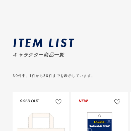
ITEM LIST
キャラクター商品一覧
30
件中、
1
件から
30
件までを表示しています。
SOLD OUT
NEW