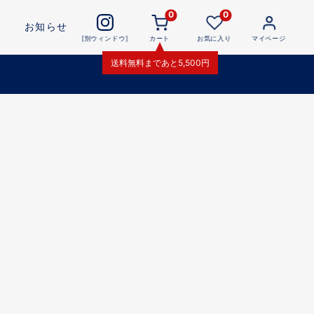
0
0
お知らせ
[別ウィンドウ]
カート
お気に入り
マイページ
送料無料
まであと
5,500
円