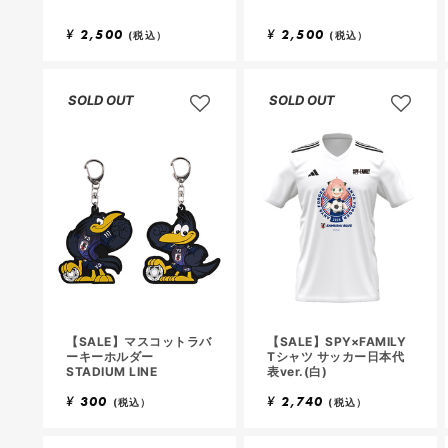
¥
2,500
¥
2,500
(税込）
(税込）
SOLD OUT
SOLD OUT
【SALE】マスコットラバ
【SALE】SPY×FAMILY
ーキーホルダー
Tシャツ サッカー日本代
STADIUM LINE
表ver.(白)
¥
300
¥
2,740
(税込）
(税込）