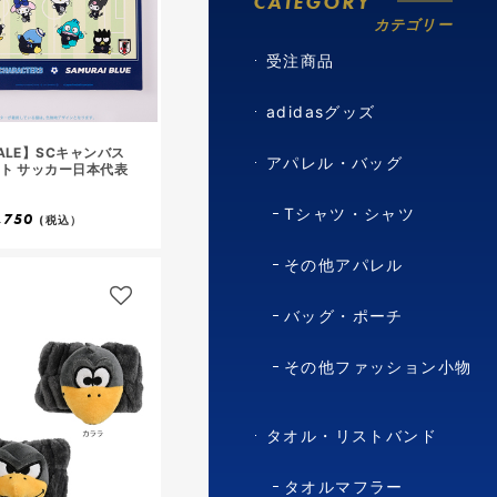
CATEGORY
カテゴリー
受注商品
adidasグッズ
ALE】SCキャンバス
アパレル・バッグ
ト サッカー日本代表
Tシャツ・シャツ
,750
(税込）
その他アパレル
バッグ・ポーチ
その他ファッション小物
タオル・リストバンド
タオルマフラー