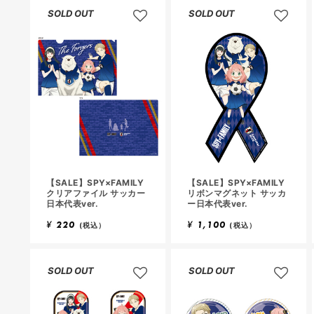
SOLD OUT
SOLD OUT
【SALE】SPY×FAMILY
【SALE】SPY×FAMILY
クリアファイル サッカー
リボンマグネット サッカ
日本代表ver.
ー日本代表ver.
¥
220
¥
1,100
(税込）
(税込）
SOLD OUT
SOLD OUT