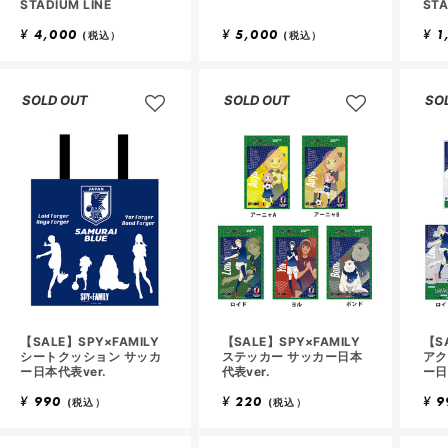
STADIUM LINE
STA
¥
4,000
¥
5,000
¥
1
(税込）
(税込）
SOLD OUT
SOLD OUT
SO
【SALE】SPY×FAMILY
【SALE】SPY×FAMILY
【S
シートクッション サッカ
ステッカー サッカー日本
アク
ー日本代表ver.
代表ver.
ー日
¥
990
¥
220
¥
9
(税込）
(税込）