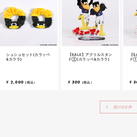
シュシュセット(カラッペ
【SALE】アクリルスタン
【S
&カララ)
ド②(カラッペ&カララ)
ド①
¥
2,000
¥
300
¥
3
(税込）
(税込）
前の50件