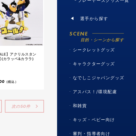
プレーヤーズグッズ一覧
選手から探す
SCENE
目的・シーンから探す
シークレットグッズ
ALE】アクリルスタン
(カラッペ&カララ)
キャラクターグッズ
なでしこジャパングッズ
00
(税込）
アスパス！/環境配慮
和雑貨
次の50件
キッズ・ベビー向け
審判・指導者向け