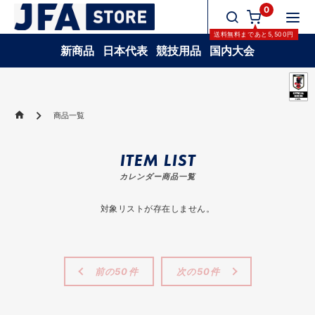
0
送料無料
まであと
5,500
円
新商品
日本代表
競技用品
国内大会
商品一覧
ITEM LIST
カレンダー商品一覧
対象リストが存在しません。
前の50件
次の50件