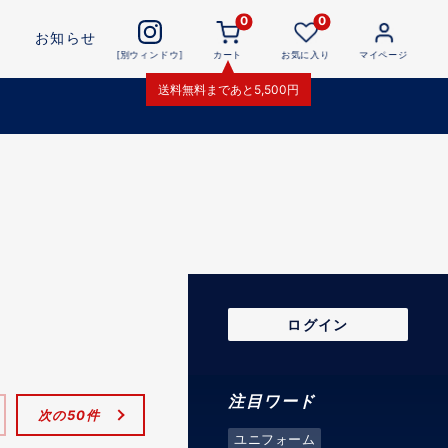
0
0
お知らせ
[別ウィンドウ]
カート
お気に入り
マイページ
送料無料
まであと
5,500
円
ログイン
注目ワード
次の50件
ユニフォーム