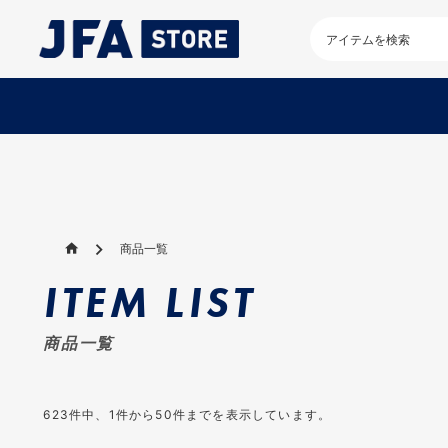
検
索
キ
ー
ワ
ー
ド
を
入
力
し
商品一覧
て
く
ITEM LIST
だ
さ
い
商品一覧
623
件中、
1
件から
50
件までを表示しています。