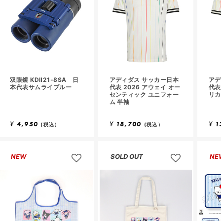
双眼鏡 KDⅡ21-8SA 日
アディダス サッカー日本
アデ
本代表サムライブルー
代表 2026 アウェイ オー
代表
センティック ユニフォー
リカ
ム 半袖
¥
4,950
¥
18,700
¥
1
(税込）
(税込）
NEW
SOLD OUT
NE