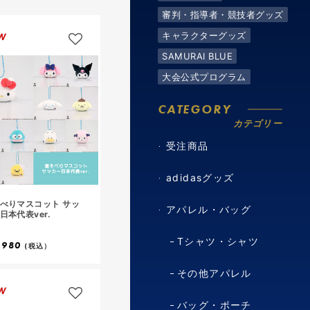
審判・指導者・競技者グッズ
キャラクターグッズ
W
SAMURAI BLUE
大会公式プログラム
CATEGORY
カテゴリー
受注商品
adidasグッズ
べりマスコット サッ
アパレル・バッグ
日本代表ver.
Tシャツ・シャツ
,980
(税込）
その他アパレル
W
バッグ・ポーチ