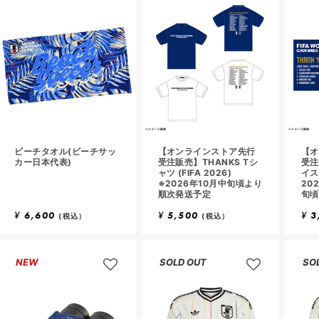
ビーチタオル(ビーチサッ
【オンラインストア先行
【オ
カー日本代表)
受注販売】THANKS Tシ
受注
ャツ (FIFA 2026)
イス
※2026年10月中旬頃より
20
順次発送予定
旬頃
¥
6,600
¥
5,500
¥
3
(税込）
(税込）
NEW
SOLD OUT
SO