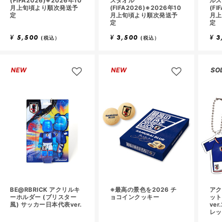
(FIFA2026)※2026年10
スタオル
ルス
月上旬頃より順次発送予
(FIFA2026)※2026年10
(FI
定
月上旬頃より順次発送予
月上
定
定
¥
5,500
¥
3,500
¥
3
(税込）
(税込）
NEW
NEW
SO
BE@RBRICK アクリルキ
※最高の景色を2026 チ
アク
ーホルダー (ブリスター
ョコインクッキー
ット
風) サッカー日本代表ver.
ve
レッ