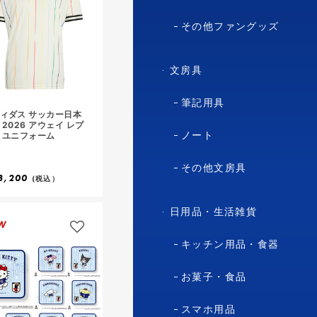
その他ファングッズ
文房具
筆記用具
ィダス サッカー日本
 2026 アウェイ レプ
ノート
 ユニフォーム
その他文房具
3,200
(税込）
日用品・生活雑貨
W
キッチン用品・食器
お菓子・食品
スマホ用品