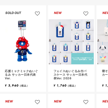
SOLD OUT
NEW
NE
応援ミャクミャクぬいぐ
フェイスぬいぐるみ付パ
寝そ
るみ サッカー日本代表
スケース サッカー日本代
カー
Ver.
表Ver. 2026
¥
3,960
¥
1,760
¥
1
(税込）
(税込）
NEW
NEW
NE