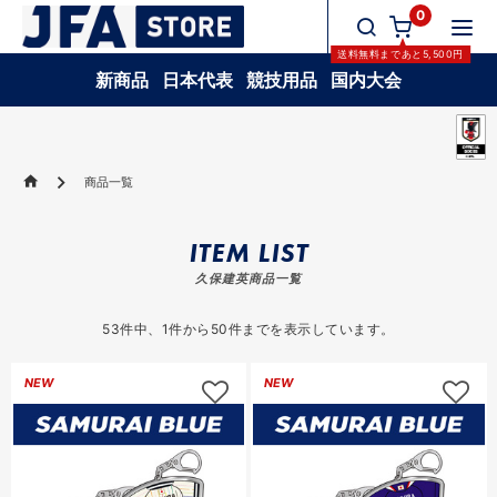
0
送料無料
まであと
5,500
円
新商品
日本代表
競技用品
国内大会
商品一覧
ITEM LIST
久保建英商品一覧
53
件中、
1
件から
50
件までを表示しています。
NEW
NEW