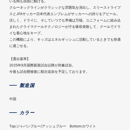
いる間も自由に動ける。
クルーネックラインがクラシックな雰囲気を演出し、スリーストライプ
スとJFAサッカー日本代表エンブレムがサッカーへの誇りをアピール。
涼しく、ドライに、そしていつでも準備は万端。ユニフォームに組み込
まれたクライマクールテクノロジーが汗を吸収発散して、クールでドラ
イな着心地をキープ。
この機能により、キッズはエネルギッシュに活動しているときでも快適
に過ごせる。
【選出基準】
2025年9月国際親善試合以降が対象試合。
今後も試合開催後に順次追加を予定しております。
製造国
中国
カラー
Top:ジャパンブルー/アッシュブルー Bottom:ホワイト