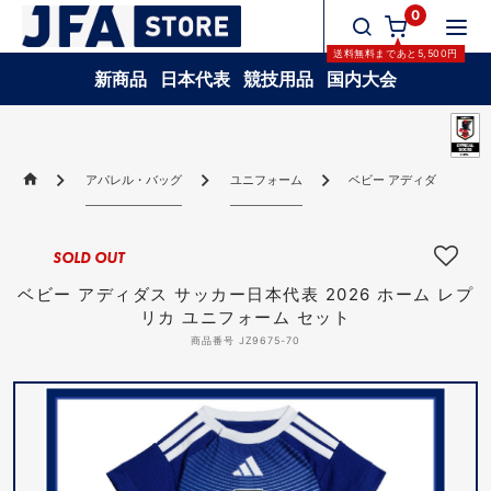
0
送料無料
まであと
5,500
円
新商品
日本代表
競技用品
国内大会
アパレル・バッグ
ユニフォーム
ベビー アディダス サッカ
SOLD OUT
ベビー アディダス サッカー日本代表 2026 ホーム レプ
リカ ユニフォーム セット
商品番号 JZ9675-70