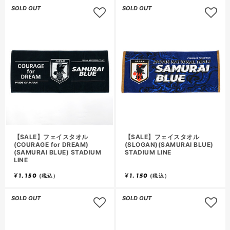
SOLD OUT
SOLD OUT
【SALE】フェイスタオル
【SALE】フェイスタオル
(COURAGE for DREAM)
(SLOGAN)(SAMURAI BLUE)
(SAMURAI BLUE) STADIUM
STADIUM LINE
LINE
¥
1,150
¥
1,150
(税込）
(税込）
SOLD OUT
SOLD OUT