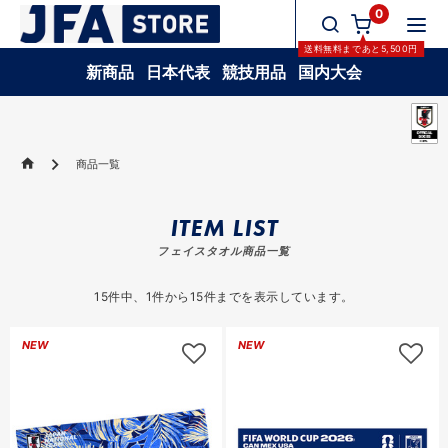
0
送料無料
まであと
5,500
円
新商品
日本代表
競技用品
国内大会
商品一覧
ITEM LIST
フェイスタオル商品一覧
15
件中、
1
件から
15
件までを表示しています。
NEW
NEW