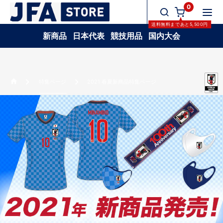
0
送料無料
まであと
5,500
円
新商品
日本代表
競技用品
国内大会
特集ページ
2021 春夏新商品特集ページ