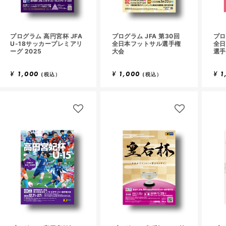
プログラム 高円宮杯 JFA
プログラム JFA 第30回
プロ
U-18サッカープレミアリ
全日本フットサル選手権
全日
ーグ 2025
大会
選手
¥
1,000
¥
1,000
¥
1
(税込）
(税込）