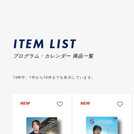
ITEM LIST
プログラム・カレンダー 商品一覧
19
件中、
1
件から
19
件までを表示しています。
NEW
NEW