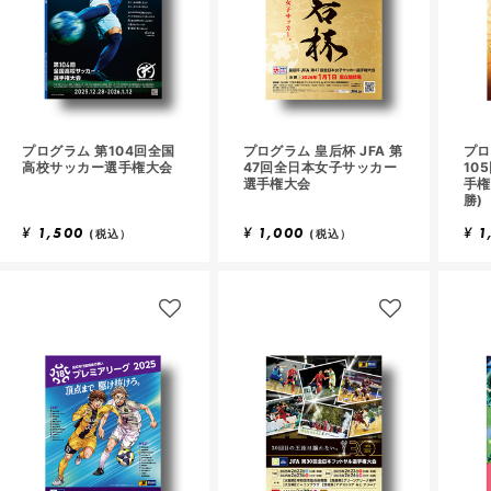
プログラム 第104回全国
プログラム 皇后杯 JFA 第
プロ
高校サッカー選手権大会
47回全日本女子サッカー
10
選手権大会
手権
勝)
¥
1,500
¥
1,000
¥
1
(税込）
(税込）