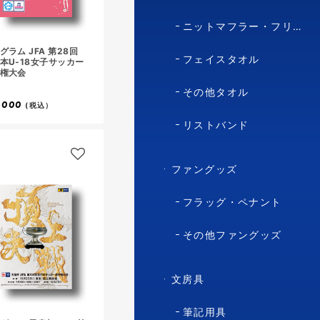
ニットマフラー・フリースマフラー
グラム JFA 第28回
フェイスタオル
本U-18女子サッカー
権大会
その他タオル
,000
(税込）
リストバンド
ファングッズ
フラッグ・ペナント
その他ファングッズ
文房具
筆記用具