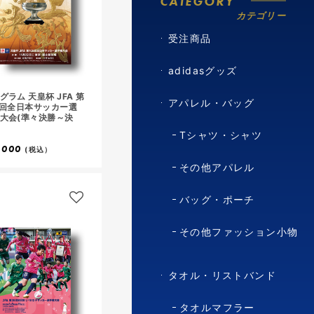
CATEGORY
カテゴリー
受注商品
adidasグッズ
グラム 天皇杯 JFA 第
アパレル・バッグ
5回全日本サッカー選
大会(準々決勝～決
Tシャツ・シャツ
,000
(税込）
その他アパレル
バッグ・ポーチ
その他ファッション小物
タオル・リストバンド
タオルマフラー