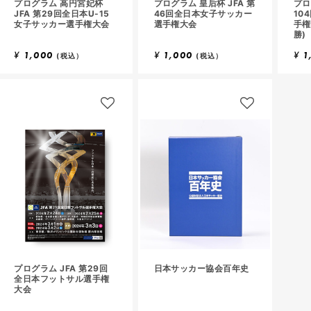
プログラム 高円宮妃杯
プログラム 皇后杯 JFA 第
プロ
JFA 第29回全日本U-15
46回全日本女子サッカー
10
女子サッカー選手権大会
選手権大会
手権
勝)
¥
1,000
¥
1,000
¥
1
(税込）
(税込）
プログラム JFA 第29回
日本サッカー協会百年史
全日本フットサル選手権
大会