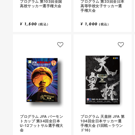
プログラム 第103回全国
プログラム 第33回全日本
高校サッカー選手権大会
高等学校女子サッカー選
手権大会
¥
1,500
¥
1,000
(税込）
(税込）
プログラム JFA バーモン
プログラム 天皇杯 JFA 第
トカップ 第34回全日本
104回全日本サッカー選
U-12フットサル選手権大
手権大会 (1回戦～ラウン
会
ド16)