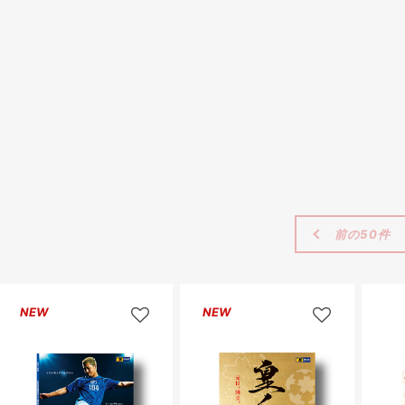
前の50件
NEW
NEW