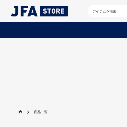
検
索
キ
ー
ワ
ー
ド
を
入
力
し
て
く
だ
さ
い
商品一覧