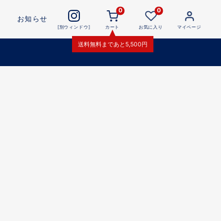
0
0
お知らせ
[別ウィンドウ]
カート
お気に入り
マイページ
送料無料
まであと
5,500
円