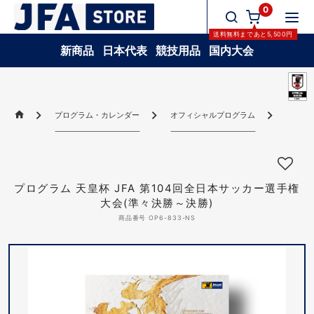
0
送料無料
まであと
5,500
円
新商品
日本代表
競技用品
国内大会
プログラム・カレンダー
オフィシャルプログラム
プログラ
プログラム 天皇杯 JFA 第104回全日本サッカー選手権
大会(準々決勝～決勝)
商品番号 OP6-833-NS