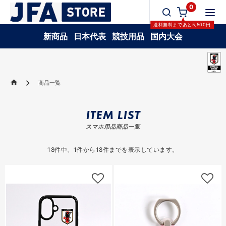
0
送料無料
まであと
5,500
円
新商品
日本代表
競技用品
国内大会
商品一覧
ITEM LIST
スマホ用品商品一覧
18
件中、
1
件から
18
件までを表示しています。