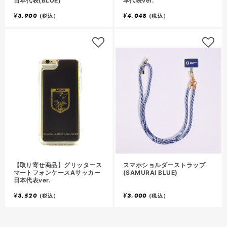
日本代表(BLUE)
本代表ver.
¥
3,900
¥
4,048
(税込）
(税込）
【取り寄せ商品】グリッタース
スマホショルダーストラップ
マートフォンケースAサッカー
(SAMURAI BLUE)
日本代表ver.
¥
3,520
¥
3,000
(税込）
(税込）