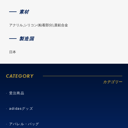
素材
アクリル,シリコン(粘着部分),亜鉛合金
製造国
日本
CATEGORY
カテゴリー
受注商品
adidasグッズ
アパレル・バッグ