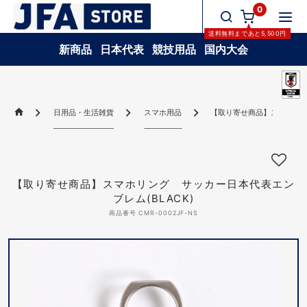
0
送料無料
まであと
5,500
円
新商品
日本代表
競技用品
国内大会
日用品・生活雑貨
スマホ用品
【取り寄せ商品】スマホリング
【取り寄せ商品】スマホリング サッカー日本代表エン
ブレム(BLACK)
商品番号 CMR-0002JF-NS