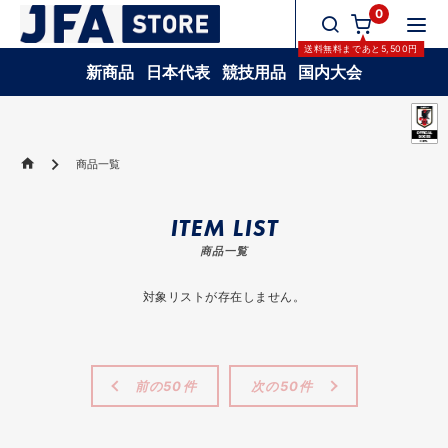
0
送料無料
まであと
5,500
円
新商品
日本代表
競技用品
国内大会
商品一覧
ITEM LIST
商品一覧
対象リストが存在しません。
前の50件
次の50件