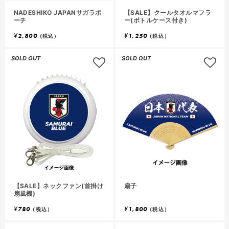
NADESHIKO JAPANサガラポ
【SALE】クールタオルマフラ
ーチ
ー(ボトルケース付き)
¥
2,800
¥
1,250
(税込）
(税込）
SOLD OUT
SOLD OUT
【SALE】ネックファン(首掛け
扇子
扇風機)
¥
780
¥
1,800
(税込）
(税込）