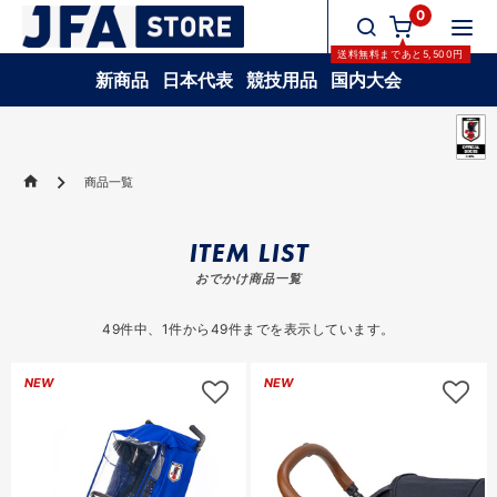
0
送料無料
まであと
5,500
円
新商品
日本代表
競技用品
国内大会
商品一覧
ITEM LIST
おでかけ商品一覧
49
件中、
1
件から
49
件までを表示しています。
NEW
NEW