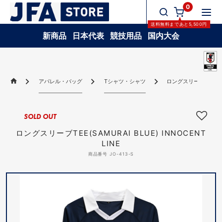
0
送料無料
まであと
5,500
円
新商品
日本代表
競技用品
国内大会
アパレル・バッグ
Tシャツ・シャツ
ロングスリーブTEE(SAMU
SOLD OUT
ロングスリーブTEE(SAMURAI BLUE) INNOCENT
LINE
商品番号 JO-413-S