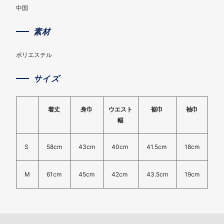
中国
素材
ポリエステル
サイズ
着丈
身巾
ウエスト
裾巾
袖巾
幅
S
58cm
43cm
40cm
41.5cm
18cm
M
61cm
45cm
42cm
43.5cm
19cm