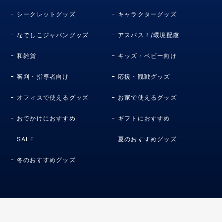
(ユニフォームHOME)など7商品が新登場!
シークレットグッズ
キャラクターグッズ
2026.5.18
NEW
なでしこジャパングッズ
アスパス！/環境配慮
日本代表デザインやアディダス サッカー日本代表 ティロ
26 プロ トレーニングウェアなど7商品が新登場!
和雑貨
キッズ・ベビー向け
2026.5.16
NEW
審判・指導者向け
応援・観戦グッズ
サッカー日本代表Ver.ベイブレードが新登場!
オフィスで使えるグッズ
お家で使えるグッズ
2026.5.15
NEW
《キリンチャレンジカップ2026 vsアイスランド代表戦》
おでかけにおすすめ
ギフトにおすすめ
記念グッズ3商品が新登場!
SALE
夏のおすすめグッズ
2026.5.15
NEW
ワールドカップグッズ62商品が新登場!
冬のおすすめグッズ
2026.4.27
NEW
おさるのジョージ サッカー日本代表 ver.グッズ9商品が新
登場!
2026.4.24
NEW