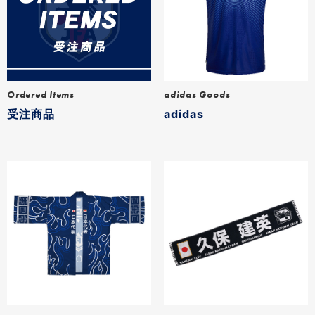
Ordered Items
adidas Goods
受注商品
adidas