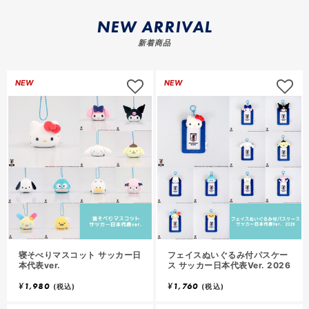
NEW ARRIVAL
新着商品
ロ
NEW
NEW
グ
イ
ン
し
て
お
気
気
に
入
入
り
寝そべりマスコット サッカー日
フェイスぬいぐるみ付パスケー
に
本代表ver.
ス サッカー日本代表Ver. 2026
追
追
¥
1,980
¥
1,760
(税込)
(税込)
加
加