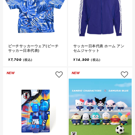
し
て
お
気
気
に
入
入
り
ビーチサッカーウェア(ビーチ
サッカー日本代表 ホーム アン
に
サッカー日本代表)
セムジャケット
追
追
¥
7,700
¥
14,300
(税込)
(税込)
加
加
ロ
NEW
NEW
グ
イ
ン
し
て
お
気
気
に