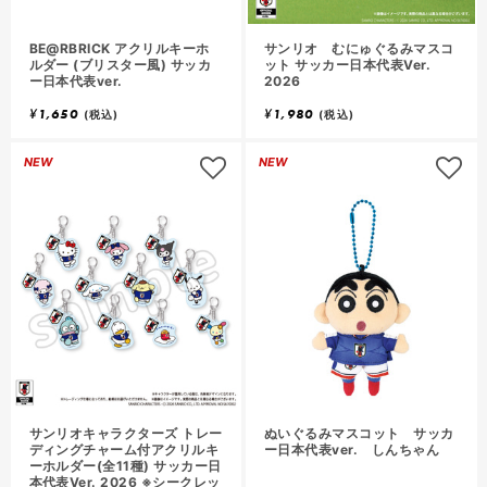
入
入
り
BE@RBRICK アクリルキーホ
サンリオ むにゅぐるみマスコ
に
ルダー (ブリスター風) サッカ
ット サッカー日本代表Ver.
ー日本代表ver.
2026
追
追
¥
1,650
¥
1,980
加
加
(税込)
(税込)
ロ
NEW
NEW
グ
イ
ン
し
て
お
気
気
に
入
入
り
サンリオキャラクターズ トレー
ぬいぐるみマスコット サッカ
に
ディングチャーム付アクリルキ
ー日本代表ver. しんちゃん
ーホルダー(全11種) サッカー日
追
追
本代表Ver. 2026 ※シークレッ