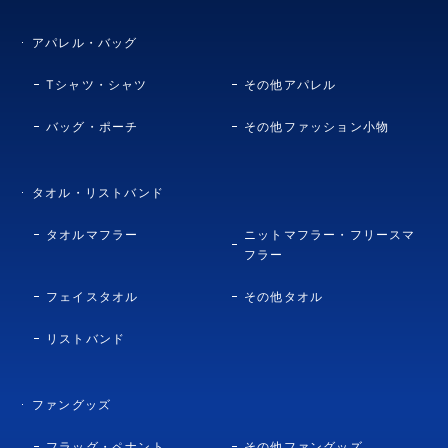
2026.6.26
NEW
【オンラインストア限定販売(受注商品)】グループリーグ
リザルトグッズ5商品の販売を開始しました。
アパレル・バッグ
Tシャツ・シャツ
その他アパレル
2026.6.25
NEW
BE@RBRICK アクリルキーホルダー (ブリスター風) サッ
カー日本代表ver.の販売を開始しました。
バッグ・ポーチ
その他ファッション小物
2026.6.24
NEW
※最高の景色を2026 チョコインクッキーが新登場!
タオル・リストバンド
2026.6.22
NEW
タオルマフラー
ニットマフラー・フリースマ
アクリルチャームビスケット サッカー日本代表ver.2026
フラー
BOX※シークレット商品が新登場!
フェイスタオル
その他タオル
2026.6.19
NEW
【受注販売】UX-00 スターター サムライセイバー5-60K
リストバンド
メタルコート:サムライブルー サッカー日本代表Ver.の販
売を開始しました。
ファングッズ
2026.6.15
NEW
スヌーピーぬいぐるみサッカー日本代表、ツインウエハー
ス サッカー日本代表ver.2026 BOXなど4商品が新登場!
フラッグ・ペナント
その他ファングッズ