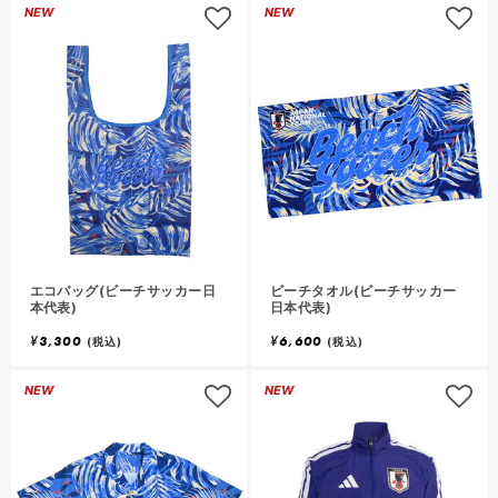
ロ
NEW
NEW
グ
イ
ン
し
て
お
気
気
に
入
入
り
エコバッグ(ビーチサッカー日
ビーチタオル(ビーチサッカー
に
本代表)
日本代表)
追
追
¥
3,300
¥
6,600
(税込)
(税込)
加
加
ロ
NEW
NEW
グ
イ
ン