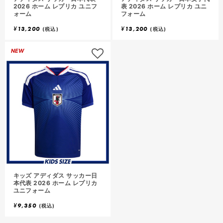
に
2026 ホーム レプリカ ユニフ
表 2026 ホーム レプリカ ユニ
ォーム
フォーム
追
追
¥
13,200
¥
13,200
加
加
(税込)
(税込)
ロ
NEW
グ
イ
ン
し
て
お
気
に
入
り
キッズ アディダス サッカー日
に
本代表 2026 ホーム レプリカ
ユニフォーム
追
¥
9,350
加
(税込)