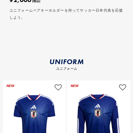
(税込)
ユニフォームベアキーホルダーを持ってサッカー日本代表を応援
しよう。
UNIFORM
ユニフォーム
ロ
NEW
NEW
グ
イ
ン
し
て
お