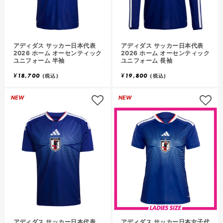
気
気
に
入
入
り
アディダス サッカー日本代表
アディダス サッカー日本代表
に
2026 ホーム オーセンティック
2026 ホーム オーセンティック
ユニフォーム 半袖
ユニフォーム 長袖
追
追
¥
18,700
¥
19,800
加
加
(税込)
(税込)
ロ
NEW
NEW
グ
イ
ン
し
て
お
気
気
に
入
入
り
アディダス サッカー日本代表
アディダス サッカー日本女子代