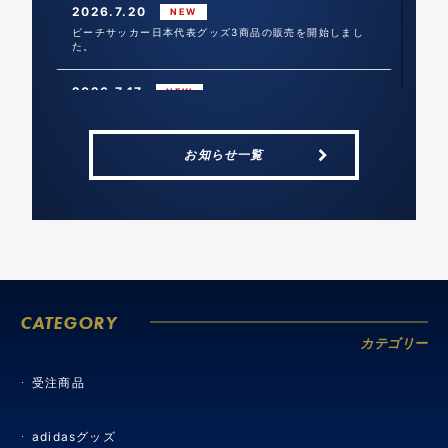
2026.7.20
NEW
ビーチサッカー日本代表グッズ3商品の販売を開始しまし
た。
2026.7.17
NEW
【重要】販売期間延長のお知らせ、および重複注文に関す
る「4件目以降」の注文キャンセルとご希望者へのキャンセ
ル受付について
お知らせ一覧
2026.7.15
NEW
【オンラインストア先行受注販売】THANKSグッズ2商
品、【受注商品】プレーヤーズユニフォームキーホルダー2
商品の販売を開始しました。
2026.7.13
NEW
双眼鏡 KDⅡ21-8SA 日本代表サムライブルーの販売を開
始しました。
CATEGORY
カテゴリー
2026.7.2
NEW
サンリオキャラクターズのサッカー日本代表グッズ15商
受注商品
品、サッカー日本代表 ホーム アンセムジャケットなど2商
品の販売を開始しました。
adidasグッズ