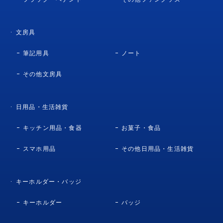
2026.6.13
NEW
アディダス サッカー日本代表 2026 ホーム オーセンティ
文房具
ック ユニフォーム 半袖「FIFA ワールドカップ 26 オフィ
シャル スリーブバッジ」など3商品が新登場!
筆記用具
ノート
2026.6.11
NEW
その他文房具
FIFA ワールドカップ 2026™ オフィシャルコラボグッズ4
商品、BE@RBRICKグッズ13商品が新登場!
2026.6.10
NEW
日用品・生活雑貨
ぬいぐるみマスコット サッカー日本代表ver. しんちゃ
んなど3商品が新登場!
キッチン用品・食器
お菓子・食品
2026.6.5
NEW
スマホ用品
その他日用品・生活雑貨
光るハンディファン(SAMURAI BLUE)やテイク9(J.ジェ
ットブラック)など7商品が新登場!
キーホルダー・バッジ
2026.5.31
NEW
ONE PIECE×SAMURAI BLUEグッズ4商品が新登場!
キーホルダー
バッジ
2026.5.30
NEW