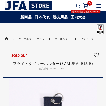
0
送料無料
まであと
5,500
円
新商品
日本代表
競技用品
国内大会
キーホルダー・バッジ
キーホルダー
フライトタグキーホルダー
SOLD OUT
フライトタグキーホルダー(SAMURAI BLUE)
商品番号 24JFA-016-NS