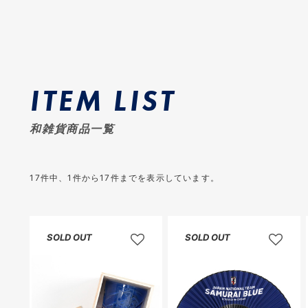
ITEM LIST
和雑貨商品一覧
17
件中、
1
件から
17
件までを表示しています。
SOLD OUT
SOLD OUT