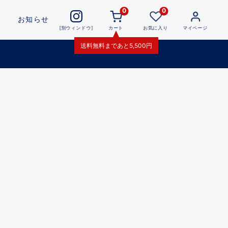
0
0
お知らせ
[別ウィンドウ]
カート
お気に入り
マイページ
送料無料
まであと
5,500
円