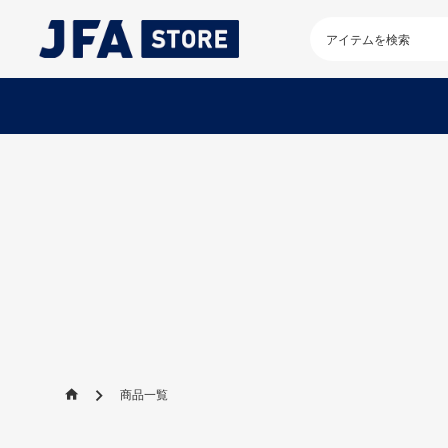
検
索
キ
ー
ワ
ー
ド
を
入
力
し
て
く
だ
さ
い
商品一覧