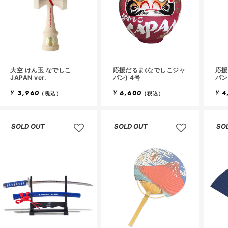
大空 けん玉 なでしこ
応援だるま(なでしこジャ
応援
JAPAN ver.
パン) 4号
パン
¥
3,960
¥
6,600
¥
4
(税込）
(税込）
SOLD OUT
SOLD OUT
SO