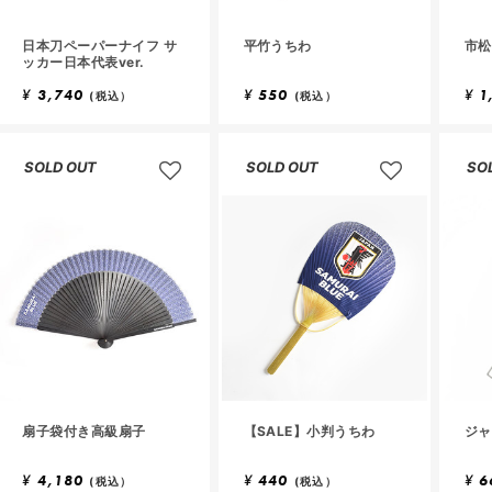
日本刀ペーパーナイフ サ
平竹うちわ
市松
ッカー日本代表ver.
¥
3,740
¥
550
¥
1
(税込）
(税込）
SOLD OUT
SOLD OUT
SO
扇子袋付き高級扇子
【SALE】小判うちわ
ジャ
¥
4,180
¥
440
¥
6
(税込）
(税込）