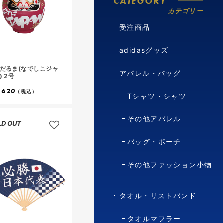
CATEGORY
カテゴリー
受注商品
adidasグッズ
だるま(なでしこジャ
アパレル・バッグ
) 2号
,620
(税込）
Tシャツ・シャツ
その他アパレル
LD OUT
バッグ・ポーチ
その他ファッション小物
タオル・リストバンド
タオルマフラー