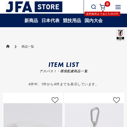
0
送料無料
まであと
5,500
円
新商品
日本代表
競技用品
国内大会
商品一覧
ITEM LIST
アスパス！・環境配慮商品一覧
4
件中、
1
件から
4
件までを表示しています。