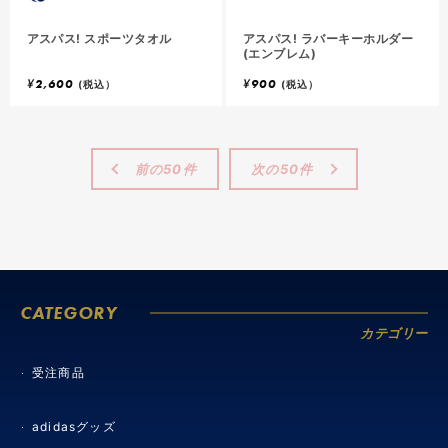
アスパス! スポーツタオル
アスパス! ラバーキーホルダー
(エンブレム)
¥
2,600
¥
900
(税込）
(税込）
前の50件
次の50件
CATEGORY
カテゴリー
受注商品
adidasグッズ