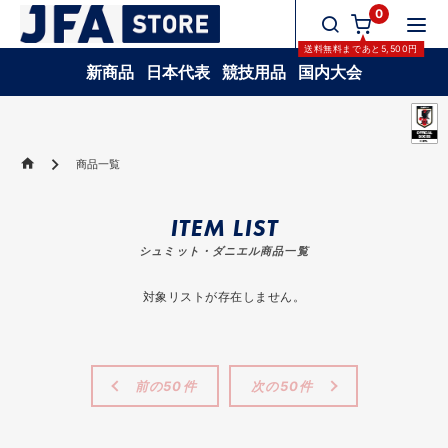
0
送料無料
まであと
5,500
円
新商品
日本代表
競技用品
国内大会
商品一覧
ITEM LIST
シュミット・ダニエル商品一覧
対象リストが存在しません。
前の50件
次の50件