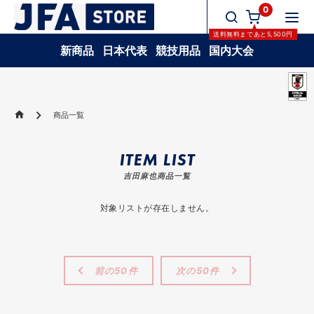
0
送料無料
まであと
5,500
円
新商品
日本代表
競技用品
国内大会
商品一覧
ITEM LIST
吉田麻也商品一覧
対象リストが存在しません。
前の50件
次の50件