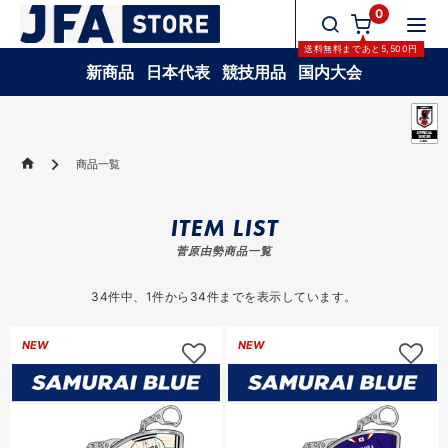
0
送料無料
まであと
5,500
円
新商品
日本代表
競技用品
国内大会
商品一覧
ITEM LIST
菅原由勢商品一覧
34
件中、
1
件から
34
件までを表示しています。
NEW
NEW