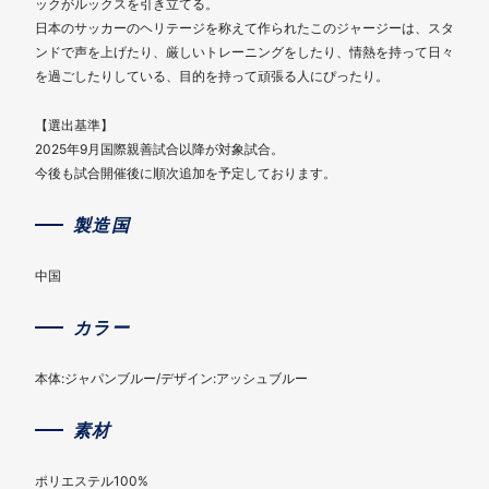
ックがルックスを引き立てる。
日本のサッカーのヘリテージを称えて作られたこのジャージーは、スタ
ンドで声を上げたり、厳しいトレーニングをしたり、情熱を持って日々
を過ごしたりしている、目的を持って頑張る人にぴったり。
【選出基準】
2025年9月国際親善試合以降が対象試合。
今後も試合開催後に順次追加を予定しております。
製造国
中国
カラー
本体:ジャパンブルー/デザイン:アッシュブルー
素材
ポリエステル100%