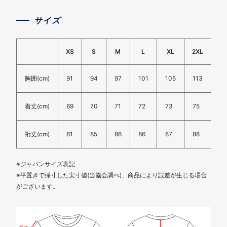
サイズ
XS
S
M
L
XL
2XL
3X
胸囲(cm)
91
94
97
101
105
113
11
着丈(cm)
69
70
71
72
73
75
76
裄丈(cm)
81
85
86
86
87
88
89
※ジャパンサイズ表記
※平置きで採寸した実寸値(当協会調べ)、商品により誤差が生じる場合
がございます。