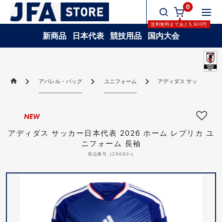
0
送料無料
まであと
5,500
円
新商品
日本代表
競技用品
国内大会
アパレル・バッグ
ユニフォーム
アディダス サッカー日本代
NEW
アディダス サッカー日本代表 2026 ホーム レプリカ ユ
ニフォーム 長袖
商品番号 JZ9680-L