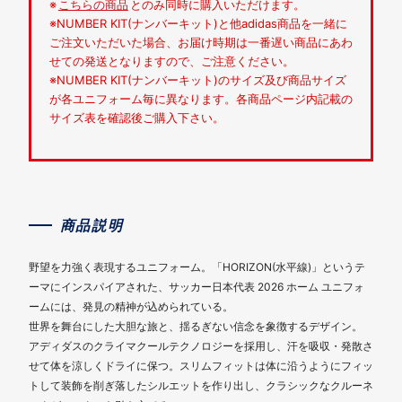
※
こちらの商品
とのみ同時に購入いただけます。
※NUMBER KIT(ナンバーキット)と他adidas商品を一緒に
ご注文いただいた場合、お届け時期は一番遅い商品にあわ
せての発送となりますので、ご注意ください。
※NUMBER KIT(ナンバーキット)のサイズ及び商品サイズ
が各ユニフォーム毎に異なります。各商品ページ内記載の
サイズ表を確認後ご購入下さい。
商品説明
野望を力強く表現するユニフォーム。「HORIZON(水平線)」というテ
ーマにインスパイアされた、サッカー日本代表 2026 ホーム ユニフォ
ームには、発見の精神が込められている。
世界を舞台にした大胆な旅と、揺るぎない信念を象徴するデザイン。
アディダスのクライマクールテクノロジーを採用し、汗を吸収・発散さ
せて体を涼しくドライに保つ。スリムフィットは体に沿うようにフィッ
トして装飾を削ぎ落したシルエットを作り出し、クラシックなクルーネ