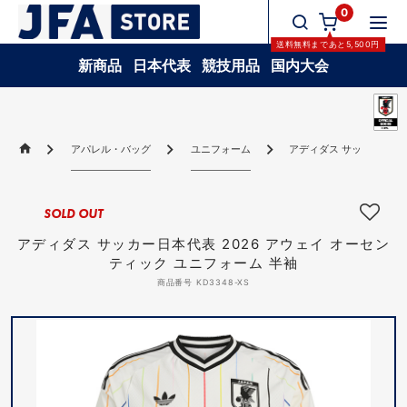
0
送料無料
まであと
5,500
円
新商品
日本代表
競技用品
国内大会
アパレル・バッグ
ユニフォーム
アディダス サッカー日本代
SOLD OUT
アディダス サッカー日本代表 2026 アウェイ オーセン
ティック ユニフォーム 半袖
商品番号 KD3348-XS