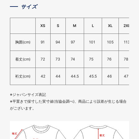
サイズ
XS
S
M
L
XL
2XL
胸囲(cm)
91
94
97
101
105
113
着丈(cm)
72
73
74
75
76
78
裄丈(cm)
42
44
44.5
45.5
46
47
※ジャパンサイズ表記
※平置きで採寸した実寸値(当協会調べ)、商品により誤差が生じる場合
がございます。