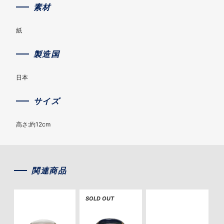
素材
紙
製造国
日本
サイズ
高さ:約12cm
関連商品
SOLD OUT