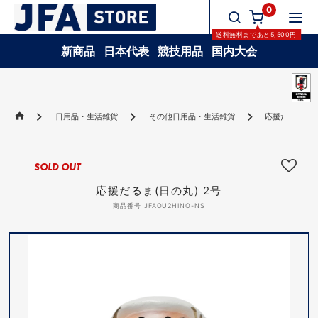
0
送料無料
まであと
5,500
円
新商品
日本代表
競技用品
国内大会
日用品・生活雑貨
その他日用品・生活雑貨
応援だるま(日の
SOLD OUT
応援だるま(日の丸) 2号
商品番号 JFAOU2HINO-NS