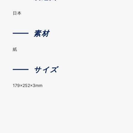
日本
素材
紙
サイズ
179×252×3mm