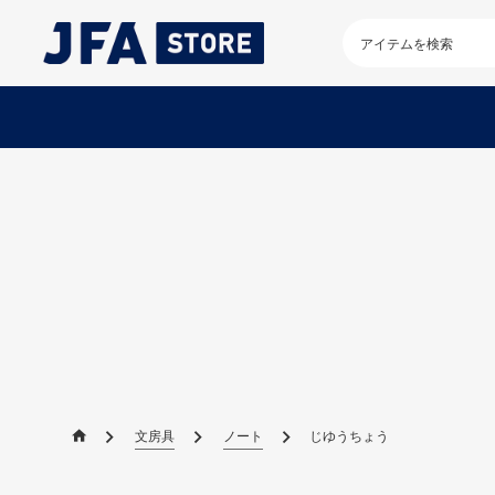
検
索
キ
ー
ワ
ー
ド
を
入
力
し
て
く
だ
さ
い
文房具
ノート
じゆうちょう