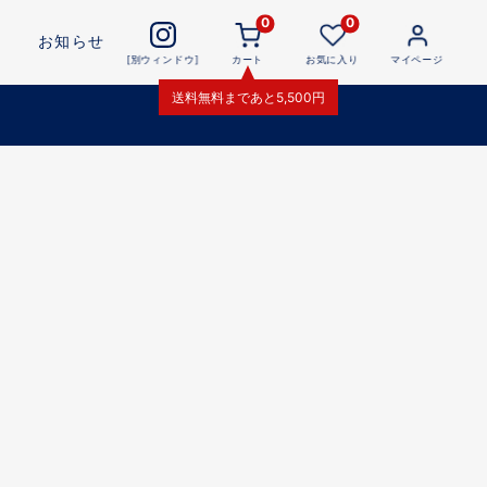
0
0
お知らせ
[別ウィンドウ]
カート
お気に入り
マイページ
送料無料
まであと
5,500
円