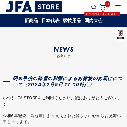
0
送料無料
まであと
5,500
円
新商品
日本代表
競技用品
国内大会
NEWS
お知らせ
関東甲信の降雪の影響によるお荷物のお届けにつ
いて（2024年2月5日 17:00時点）
いつもJFA STOREをご利用くださり、誠にありがとうございま
す。
令和6年能登半島地震により被災された皆さまに心からお見舞い
申し上げます。