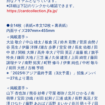
別なアイテムとなっています。
※詳細は下記のリンクから確認できます。
https://cardcollection.jfa.jp/
●全14枚（表紙+本文12枚＋裏表紙）
内面サイズ297mm×455mm
＜掲載選手＞
大迫 敬介 / 中山 雄太 / 板倉 滉 / 鈴木 彩艶 / 菅原 由勢 /
谷 晃生 / 伊藤 洋輝 /瀬古 歩夢 / 堂安 律 / 長友 佑都 / 田
中 碧 / 関根 大輝 / 高井 幸大 / 守田 英正 / 遠藤 航 / 旗手
怜央 / 鎌田 大地 / 三笘 薫 / 久保 建英 / 上田 綺世 / 藤田
譲瑠チマ / 南野 拓実 / 町野 修斗 / 伊東 純也 / 中村 敬斗
/ 前田 大然 / 古橋 亨梧
※「2025年アジア最終予選（3次予選）」招集メンバ
ー27名より選出
＜掲載選手＞
山下 杏也加 / 熊谷 紗希 / 守屋 都弥 / 北川 ひかる / 南
萌華 / 宝田 沙織 / 杉田 妃和 / 三浦 成美 / 長野 風花 / 宮
澤 ひなた / 藤野 あおば / 浜野 まいか / 谷川 萌々子 / 田