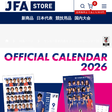
0
送料無料
まであと
5,500
円
新商品
日本代表
競技用品
国内大会
特集ページ
サッカー日本代表オフィシャルカレンダー2026