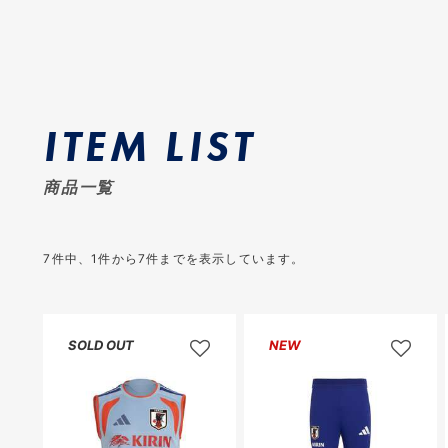
ITEM LIST
商品一覧
7
件中、
1
件から
7
件までを表示しています。
SOLD OUT
NEW