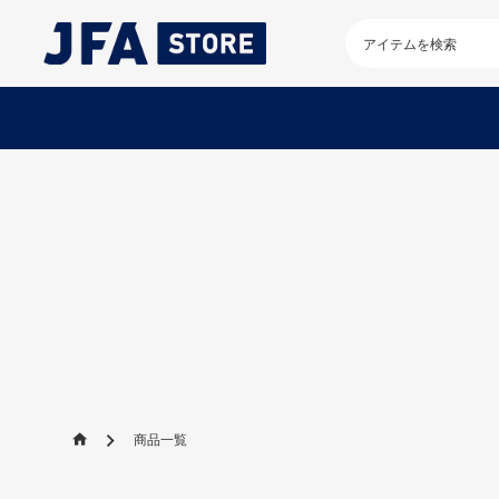
検
索
キ
ー
ワ
ー
ド
を
入
力
し
て
く
だ
さ
い
商品一覧