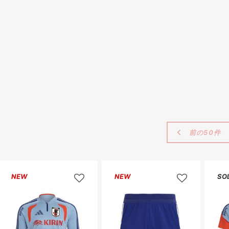
前の50件
NEW
NEW
SO