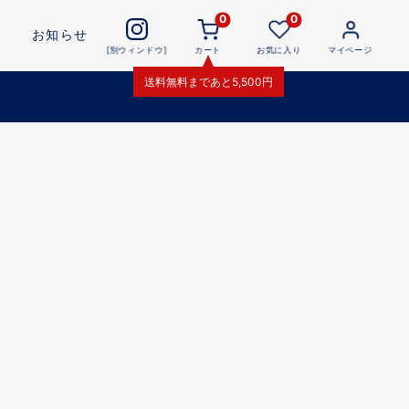
0
0
お知らせ
[別ウィンドウ]
カート
お気に入り
マイページ
送料無料
まであと
5,500
円