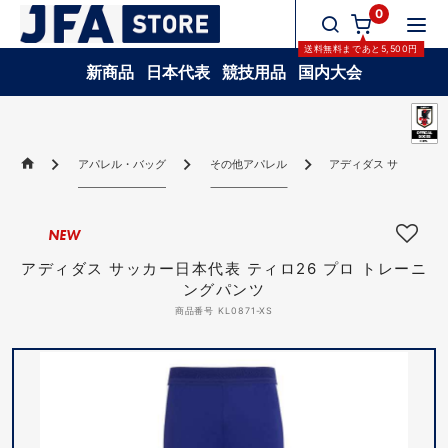
0
送料無料
まであと
5,500
円
新商品
日本代表
競技用品
国内大会
アパレル・バッグ
その他アパレル
アディダス サッカー日本
NEW
アディダス サッカー日本代表 ティロ26 プロ トレーニ
ングパンツ
商品番号 KL0871-XS