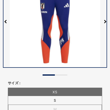
サイズ :
XS
S
M