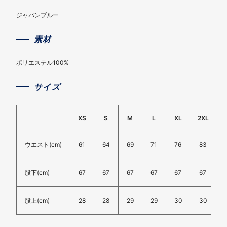
ジャパンブルー
素材
ポリエステル100%
サイズ
XS
S
M
L
XL
2XL
3
ウエスト(cm)
61
64
69
71
76
83
股下(cm)
67
67
67
67
67
67
股上(cm)
28
28
29
29
30
30