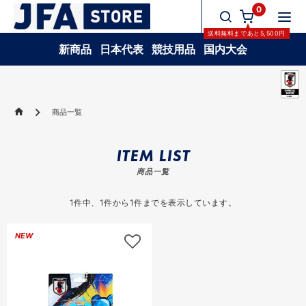
0
送料無料
まであと
5,500
円
新商品
日本代表
競技用品
国内大会
商品一覧
ITEM LIST
商品一覧
1
件中、
1
件から
1
件までを表示しています。
NEW