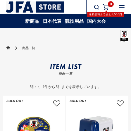
0
送料無料
まであと
5,500
円
新商品
日本代表
競技用品
国内大会
商品一覧
ITEM LIST
商品一覧
5
件中、
1
件から
5
件までを表示しています。
SOLD OUT
SOLD OUT