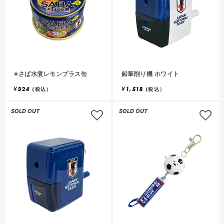
※さば水煮レモンプラス缶
鉛筆削り機 ホワイト
¥
324
¥
1,518
(税込）
(税込）
SOLD OUT
SOLD OUT