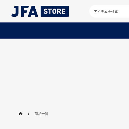
検
索
キ
ー
ワ
ー
ド
を
入
力
し
て
く
だ
さ
い
商品一覧