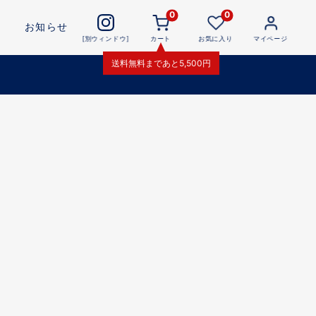
0
0
お知らせ
[別ウィンドウ]
カート
お気に入り
マイページ
送料無料
まであと
5,500
円