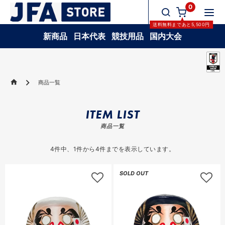
0
送料無料
まであと
5,500
円
新商品
日本代表
競技用品
国内大会
商品一覧
ITEM LIST
商品一覧
4
件中、
1
件から
4
件までを表示しています。
SOLD OUT