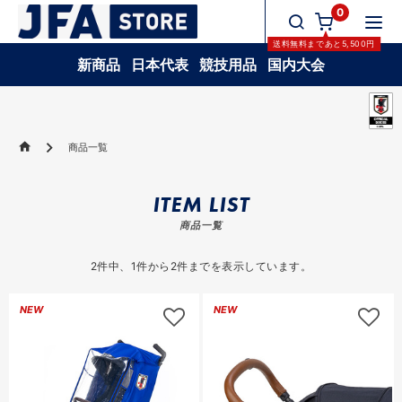
0
送料無料
まであと
5,500
円
新商品
日本代表
競技用品
国内大会
商品一覧
ITEM LIST
商品一覧
2
件中、
1
件から
2
件までを表示しています。
NEW
NEW