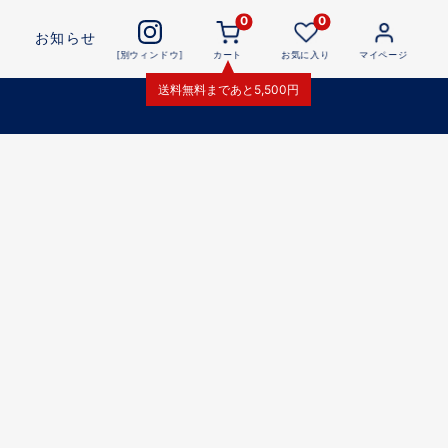
0
0
お知らせ
[別ウィンドウ]
カート
お気に入り
マイページ
送料無料
まであと
5,500
円