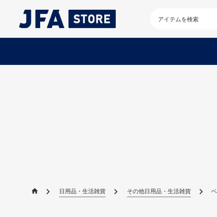
検
索
キ
ー
ワ
ー
ド
を
入
力
し
て
く
だ
さ
い
日用品・生活雑貨
その他日用品・生活雑貨
ベ