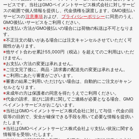
ービスです。当社はGMOペイメントサービス株式会社に対しサービ
スの範囲で個人情報を提供し、代金債権を譲渡します。GMO後払い
サービスの
注意事項
および、
プライバシーポリシー
に同意のうえ、
GMO後払いサービスをご利用ください。
※
お支払い方法がGMO後払いの場合には荷物の転送は不可となりま
す。
※
不正注文の疑いがある場合には注文キャンセルさせていただく可
能性があります。
※
他サイト合わせ累計55,000円（税込）を超えてのご利用はいただ
けません。
※
お支払い方法の変更は承れません。
※
ご注文完了後に、商品・請求書の配送先の変更は承れません。
※
ご利用にあたり審査がございます。
※
審査の結果ご利用いただけない場合は、自動的にご注文がキャン
セルとなります。
※
未成年の方は保護者の同意を得たうえでご利用ください。
※
代金の請求、並びに請求に関してご連絡が必要となる場合、GMO
ペイメントサービスがおこないます。
※
当社はGMOペイメントサービス株式会社に対して与信・代金の回
収等の目的で、安全が確保できる手段を用いて必要な情報を提供い
たします。
※
当社はGMOペイメントサービス株式会社より支払い状況に関する
情報等を受領いたします。