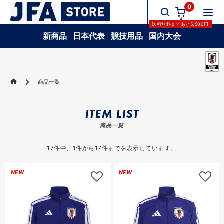
0
送料無料
まであと
5,500
円
新商品
日本代表
競技用品
国内大会
商品一覧
ITEM LIST
商品一覧
17
件中、
1
件から
17
件までを表示しています。
NEW
NEW