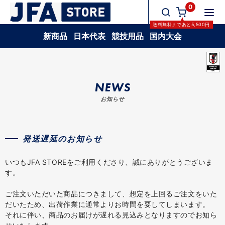
0
送料無料
まであと
5,500
円
新商品
日本代表
競技用品
国内大会
NEWS
お知らせ
発送遅延のお知らせ
いつもJFA STOREをご利用くださり、誠にありがとうございま
す。
ご注文いただいた商品につきまして、想定を上回るご注文をいた
だいたため、出荷作業に通常よりお時間を要してしまいます。
それに伴い、商品のお届けが遅れる見込みとなりますのでお知ら