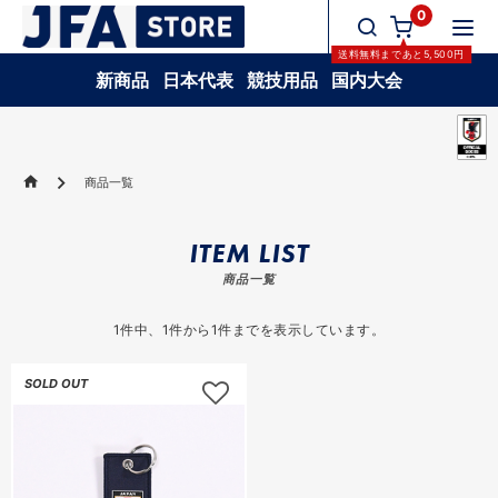
0
送料無料
まであと
5,500
円
新商品
日本代表
競技用品
国内大会
商品一覧
ITEM LIST
商品一覧
1
件中、
1
件から
1
件までを表示しています。
SOLD OUT