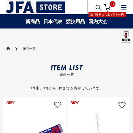
0
送料無料
まであと
5,500
円
新商品
日本代表
競技用品
国内大会
商品一覧
ITEM LIST
商品一覧
3
件中、
1
件から
3
件までを表示しています。
NEW
NEW