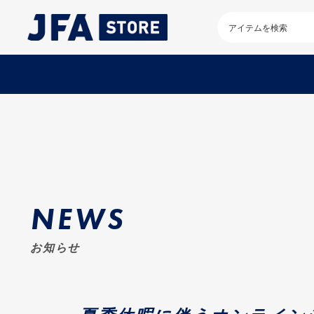
検
索
キ
ー
ワ
ー
ド
を
入
力
し
て
く
だ
NEWS
さ
い
お知らせ