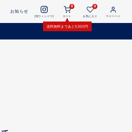
0
0
お知らせ
[別ウィンドウ]
カート
お気に入り
マイページ
送料無料
まであと
5,500
円