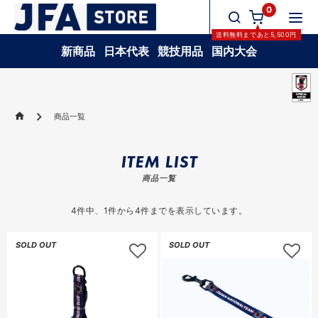
0
送料無料
まであと
5,500
円
新商品
日本代表
競技用品
国内大会
商品一覧
ITEM LIST
商品一覧
4
件中、
1
件から
4
件までを表示しています。
SOLD OUT
SOLD OUT