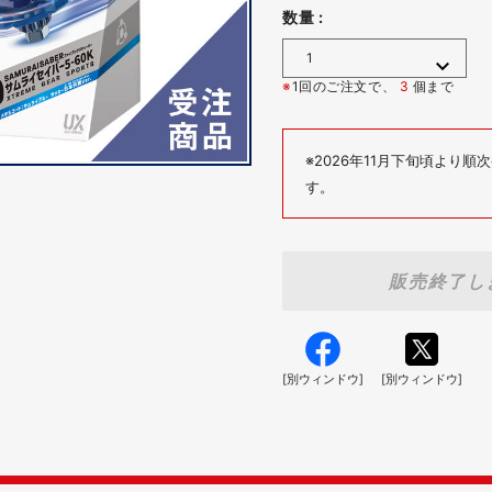
数量 :
※
1回のご注文で、
3
個まで
※2026年11月下旬頃より
す。
販売終了し
[別ウィンドウ]
[別ウィンドウ]