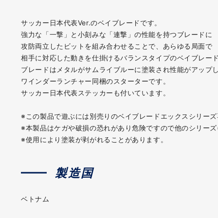
サッカー日本代表Ver.のベイブレードです。
強力な「一撃」と小刻みな「連撃」の性能を持つブレードに
攻防両立したビットを組み合わせることで、あらゆる局面で
相手に対応した動きを仕掛けるバランスタイプのベイブレー
ブレードはメタルがサムライブルーに塗装され性能がアップ
ワインダーランチャー同梱のスターターです。
サッカー日本代表ステッカーも付いています。
※この製品で遊ぶには別売りのベイブレードエックスシリー
※本製品はケガや破損の恐れがあり危険ですので他のシリーズ
※使用により塗装が剥がれることがあります。
製造国
ベトナム