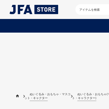
検
索
キ
ー
ワ
ー
ド
を
入
力
し
て
く
だ
さ
い
ぬいぐるみ・おもちゃ・マスコ
ぬいぐるみ・おもちゃ(
ット・キャクター
ト・キャラクター)