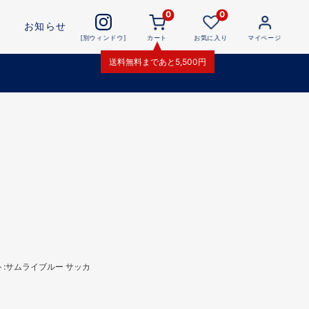
0
0
お知らせ
[別ウィンドウ]
カート
お気に入り
マイページ
送料無料
まであと
5,500
円
ト:サムライブルー サッカ