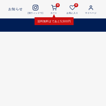
0
0
お知らせ
[別ウィンドウ]
カート
お気に入り
マイページ
送料無料
まであと
5,500
円