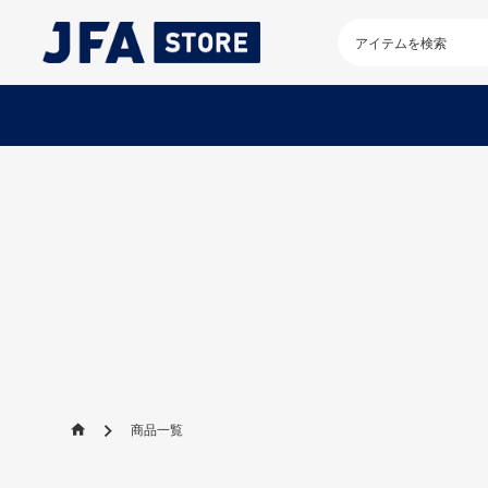
検
索
キ
ー
ワ
ー
ド
を
入
力
し
て
く
だ
さ
い
商品一覧