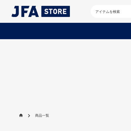
検
索
キ
ー
ワ
ー
ド
を
入
力
し
て
く
だ
さ
い
商品一覧