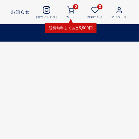
0
0
お知らせ
[別ウィンドウ]
カート
お気に入り
マイページ
送料無料
まであと
5,500
円