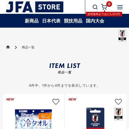
0
送料無料
まであと
5,500
円
新商品
日本代表
競技用品
国内大会
商品一覧
ITEM LIST
商品一覧
4
件中、
1
件から
4
件までを表示しています。
NEW
NEW