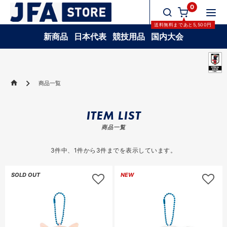
0
送料無料
まであと
5,500
円
新商品
日本代表
競技用品
国内大会
商品一覧
ITEM LIST
商品一覧
3
件中、
1
件から
3
件までを表示しています。
SOLD OUT
NEW