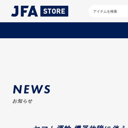
検
索
キ
ー
ワ
ー
ド
を
入
力
し
て
く
だ
NEWS
さ
い
お知らせ