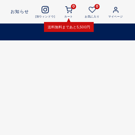
0
0
お知らせ
[別ウィンドウ]
カート
お気に入り
マイページ
送料無料
まであと
5,500
円